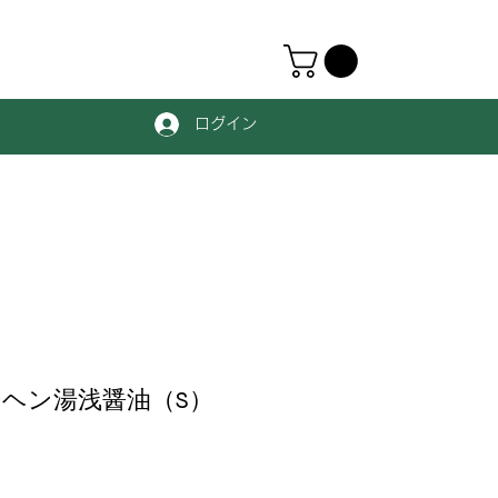
ログイン
ヘン湯浅醤油（S）