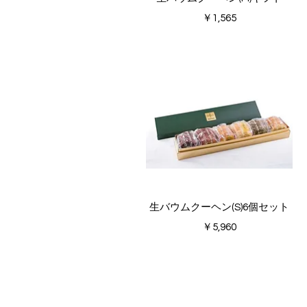
価格
￥1,565
クイックビュー
生バウムクーヘン(S)6個セット
価格
￥5,960