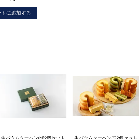
ートに追加する
クイックビュー
クイックビュー
生バウムクーヘン(M)2個セット
生バウムクーヘン(S)2個セット