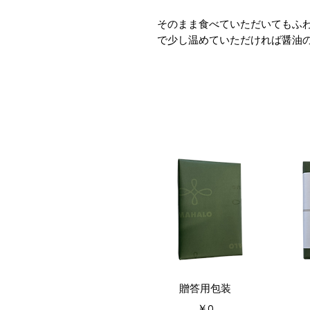
そのまま食べていただいてもふ
で少し温めていただければ醤油
2～3名で食べられるお手頃サイ
クイックビュー
ク
贈答用包装
価格
￥0