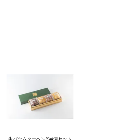
クイックビュー
生バウムクーヘン(S)4個セット