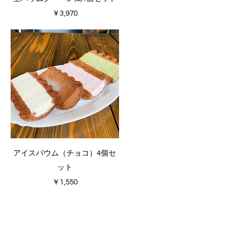
価格
￥3,970
クイックビュー
アイスバウム（チョコ）4個セ
ット
価格
￥1,550