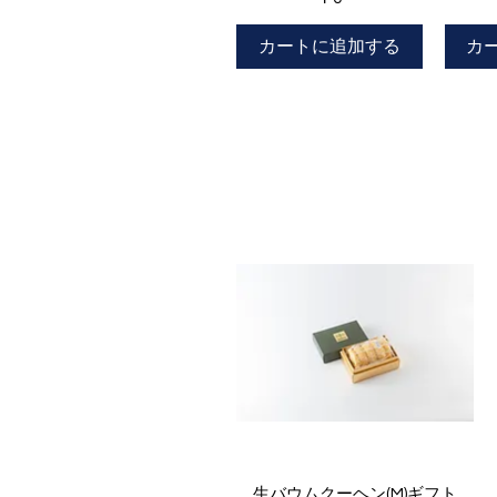
カートに追加する
カ
クイックビュー
生バウムクーヘン(M)ギフト