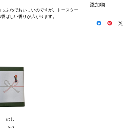
添加物
粉、醤油（大豆含
わっふわでおいしいのですが、トースター
ドル、全粉乳（乳
の香ばしい香りが広がります。
乳化剤、増粘多糖
食塩、脱脂粉乳、
V.B2、カロチン
（ソーマチン）、酸化
ズです。
イックビュー
のし
価格
￥0