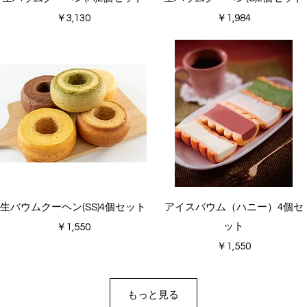
価格
価格
￥3,130
￥1,984
クイックビュー
クイックビュー
生バウムクーヘン(SS)4個セット
アイスバウム（ハニー）4個セ
価格
ット
￥1,550
価格
￥1,550
もっと見る