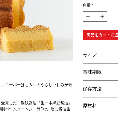
格
数量
*
商品をカートに
サイズ
約90mm×約90mm×
賞味期限
※手作業で製造し
あります。
クール宅急便（冷
、クローバーはちみつのやさしい甘みが最
保存方法
の保存で最長4日。
さい。
要冷蔵（10℃以下
を受賞した、湯浅醤油『生一本黒豆醤油』
原材料
和製バウムクーヘン。外側の3層に醤油生
鶏卵、砂糖、植物